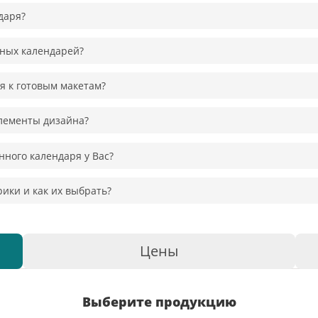
даря?
нных календарей?
я к готовым макетам?
элементы дизайна?
нного календаря у Вас?
ики и как их выбрать?
Цены
Выберите продукцию