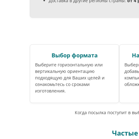
Доставка в другие регионы страны:
от 4
Выбор формата
На
Выберите горизонтальную или
Выбери
вертикальную ориентацию
добавь
подходящую для Ваших целей и
компью
ознакомьтесь со сроками
обложк
изготовления.
Когда посылка поступит в в
Частые