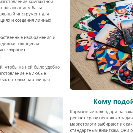
изготовление компактной
спользованием базы
еальный инструмент для
кциях и создания личных
собственные изображения и
надежная глянцевая
укт сохранит
.
й, чтобы на ней было удобно
зготовление на любые
пных оптовых партий для
Кому подо
Карманные календари на зака
решает сразу несколько зада
маркетологи выбирают их ка
стандартным визиткам. Они 