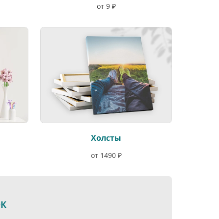
от 9 ₽
Холсты
от 1490 ₽
ОК