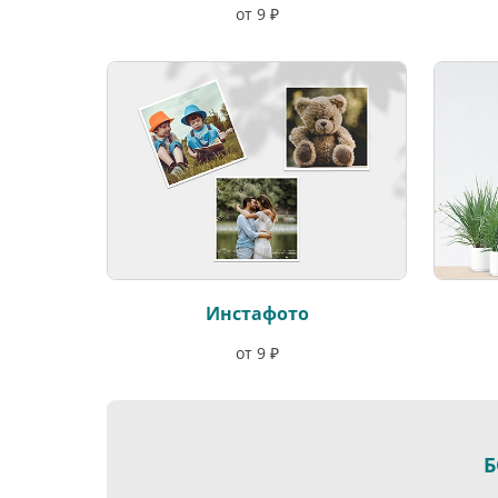
от 9 ₽
Инстафото
от 9 ₽
Б