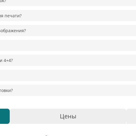
ок?
ля печати?
зображения?
и 4+4?
товки?
Цены