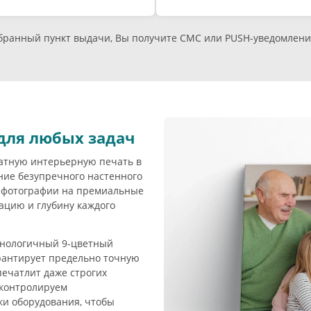
ыбранный пункт выдачи, Вы получите СМС или PUSH-уведомлени
для любых задач
атную интерьерную печать в
ние безупречного настенного
 фотографии на премиальные
цию и глубину каждого
хнологичный 9-цветный
арантирует предельно точную
печатлит даже строгих
контролируем
ки оборудования, чтобы