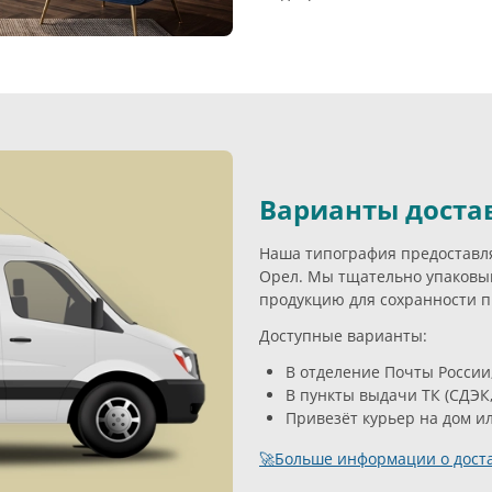
Варианты доста
Наша типография предоставля
Орел. Мы тщательно упаков
продукцию для сохранности п
Доступные варианты:
В отделение Почты России
В пункты выдачи ТК (СДЭК,
Привезёт курьер на дом и
🚀Больше информации о доста