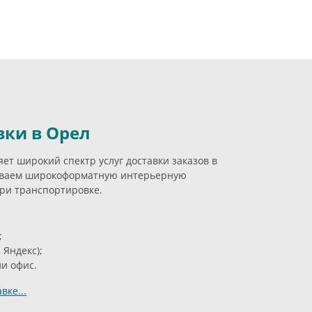
вки в Орел
ет широкий спектр услуг доставки заказов в
ываем широкоформатную интерьерную
ри транспортировке.
;
 Яндекс);
ли офис.
вке...