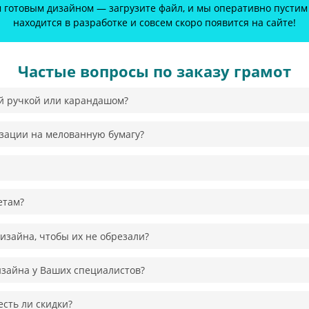
готовым дизайном — загрузите файл, и мы оперативно пустим 
находится в разработке и совсем скоро появится на сайте!
Частые вопросы по заказу грамот
й ручкой или карандашом?
зации на мелованную бумагу?
етам?
изайна, чтобы их не обрезали?
изайна у Ваших специалистов?
сть ли скидки?