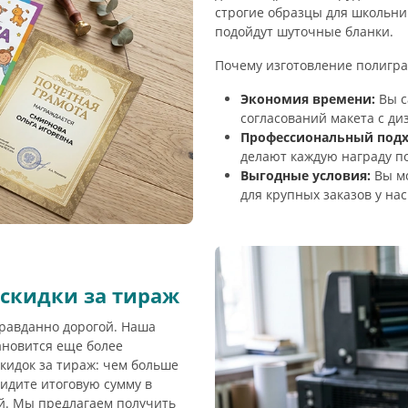
строгие образцы для школьни
подойдут шуточные бланки.
Почему изготовление полигра
Экономия времени:
Вы с
согласований макета с ди
Профессиональный подх
делают каждую награду п
Выгодные условия:
Вы мо
для крупных заказов у на
 скидки за тираж
равданно дорогой. Наша
ановится еще более
кидок за тираж: чем больше
видите итоговую сумму в
й. Мы предлагаем получить