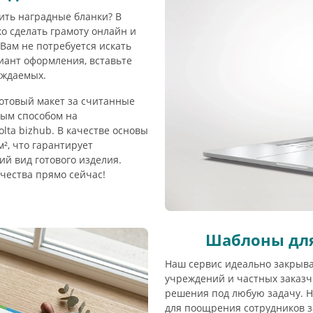
ить наградные бланки? В
о сделать грамоту онлайн и
 Вам не потребуется искать
ант оформления, вставьте
аждаемых.
отовый макет за считанные
вым способом на
lta bizhub. В качестве основы
², что гарантирует
й вид готового изделия.
чества прямо сейчас!
Шаблоны для
Наш сервис идеально закрыва
учреждений и частных заказч
решения под любую задачу. HR
для поощрения сотрудников з