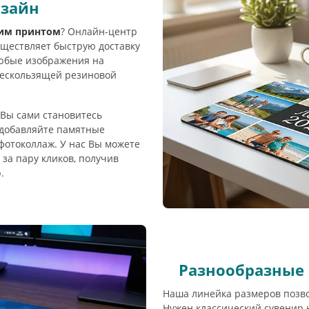
изайн
оим принтом
? Онлайн-центр
уществляет быструю доставку
любые изображения на
нескользящей резиновой
Вы сами становитесь
 добавляйте памятные
фотоколлаж. У нас Вы можете
за пару кликов, получив
.
Разнообразные 
Наша линейка размеров позво
Нужен классический сувенир 