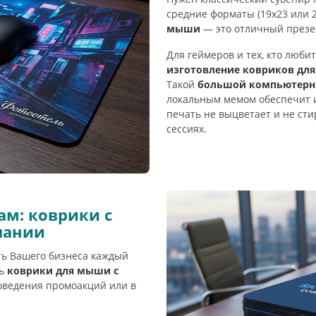
средние форматы (19х23 или 
мыши
— это отличный презен
Для геймеров и тех, кто люб
изготовление ковриков дл
Такой
большой компьютерны
локальным мемом обеспечит 
печать не выцветает и не ст
сессиях.
м: коврики с
пании
ть Вашего бизнеса каждый
ть
коврики для мыши с
роведения промоакций или в