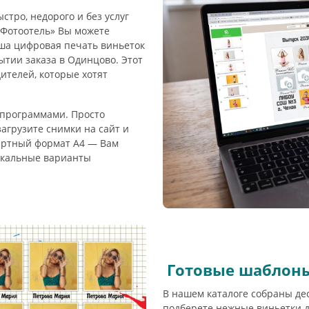
стро, недорого и без услуг
«Фотоотель» Вы можете
аша цифровая печать виньеток
тии заказа в Одинцово. Этот
ителей, которые хотят
 программами. Просто
агрузите снимки на сайт и
дартный формат А4 — Вам
тикальные варианты
Готовые шаблоны
В нашем каталоге собраны де
подберете нежные виньетки дл