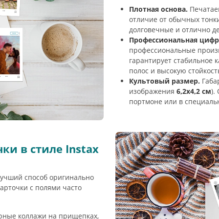
Плотная основа.
Печатае
отличие от обычных тонки
долговечные и отлично д
Профессиональная цифр
профессиональные произв
гарантирует стабильное к
полос и высокую стойкост
Культовый размер.
Габа
изображения
6,2х4,2 см
).
портмоне или в специаль
ки в стиле Instax
учший способ оригинально
арточки с полями часто
рные коллажи на прищепках,