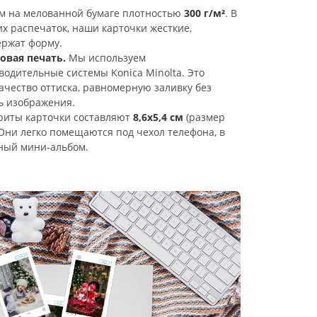
м на мелованной бумаге плотностью
300 г/м²
. В
х распечаток, наши карточки жесткие,
ержат форму.
овая печать.
Мы используем
одительные системы Konica Minolta. Это
ачество оттиска, равномерную заливку без
ь изображения.
риты карточки составляют
8,6х5,4 см
(размер
 Они легко помещаются под чехол телефона, в
ный мини-альбом.