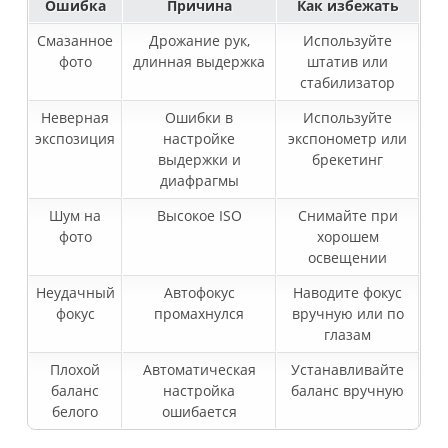
Ошибка
Причина
Как избежать
Смазанное
Дрожание рук,
Используйте
фото
длинная выдержка
штатив или
стабилизатор
Неверная
Ошибки в
Используйте
экспозиция
настройке
экспонометр или
выдержки и
брекетинг
диафрагмы
Шум на
Высокое ISO
Снимайте при
фото
хорошем
освещении
Неудачный
Автофокус
Наводите фокус
фокус
промахнулся
вручную или по
глазам
Плохой
Автоматическая
Устанавливайте
баланс
настройка
баланс вручную
белого
ошибается