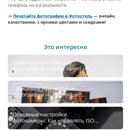
телефона, но и в реальности.
📣
Печатайте фотографии в Фотоотель
— онлайн,
качественно, с яркими цветами и скидками!
Это интересно
Удивительные факты о
фотографии: что Вы точно не
знали о снимках
Глянцевые или матовые
фотографии — что лучше?
Отличия, плюсы и советы по
выбору
Основные настройки
фотокамеры: Как управлять ISO,
выдержкой и диафрагмой