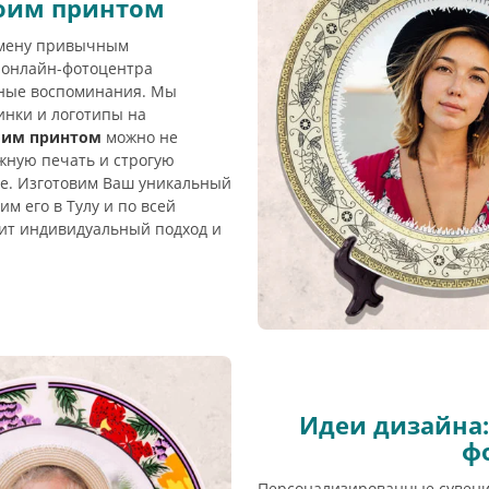
воим принтом
амену привычным
 онлайн-фотоцентра
нные воспоминания. Мы
нки и логотипы на
воим принтом
можно не
жную печать и строгую
е. Изготовим Ваш уникальный
м его в Тулу и по всей
нит индивидуальный подход и
Идеи дизайна:
ф
Персонализированные сувенир