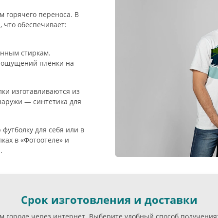
 горячего переноса. В
, что обеспечивает:
енным стиркам.
ез ощущений плёнки на
олки изготавливаются из
наружи — синтетика для
футболку для себя или в
ках в «Фотоотеле» и
.
Срок изготовления и доставки
оём городе через интернет. Выберите удобный способ получени