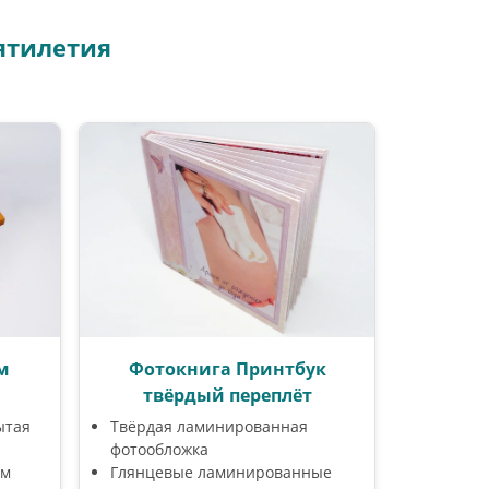
ятилетия
м
Фотокнига Принтбук
твёрдый переплёт
ытая
Твёрдая ламинированная
фотообложка
ом
Глянцевые ламинированные