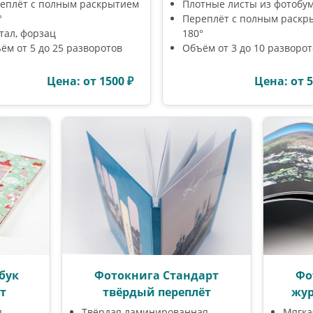
еплёт с полным раскрытием
Плотные листы из фотобу
°
Переплёт с полным раскр
тал, форзац
180°
ём от 5 до 25 разворотов
Объём от 3 до 10 разворо
Цена: от 1500 ₽
Цена: от 5
бук
Фотокнига Стандарт
Фо
т
твёрдый переплёт
жур
я
Твёрдая ламинированная
Мягка