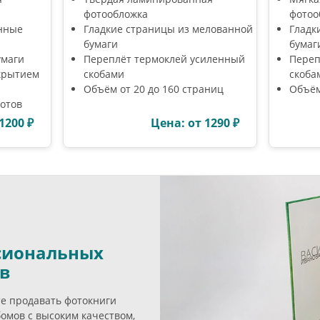
фотообложка
фотоо
нные
Гладкие страницы из мелованной
Гладк
бумаги
бумаг
умаги
Переплёт термоклей усиленный
Переп
крытием
скобами
скоба
Объём от 20 до 160 страниц
Объём
ротов
1200 ₽
Цена: от 1290 ₽
сиональных
в
те продавать фотокниги
омов с высоким качеством,