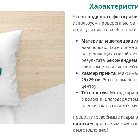
Характеристи
Чтобы
подушка с фотографи
используем проверенные мат
стоит учитывать особенности 
Материал и детализация
наволочках. Важно помнит
разрешающая способность
результата
рекомендуем 
слишком мелких деталей и
Размер принта:
Максимал
29х29 см
. Это оптимальн
центру.
Технология:
Метод горяч
в волокна. Благодаря это
пленки, ткань остается м
Превратите любимые кадры в
принтом
проще, чем кажется:
к изготовлению!