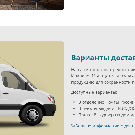
Варианты доста
Наша типография предоставля
Иваново. Мы тщательно упа
продукцию для сохранности п
Доступные варианты:
В отделение Почты России
В пункты выдачи ТК (СДЭК,
Привезёт курьер на дом и
🚀Больше информации о доста