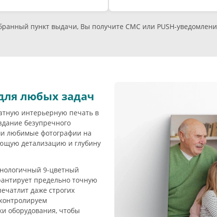
ыбранный пункт выдачи, Вы получите СМС или PUSH-уведомлени
для любых задач
атную интерьерную печать в
здание безупречного
ши любимые фотографии на
ющую детализацию и глубину
хнологичный 9-цветный
арантирует предельно точную
печатлит даже строгих
контролируем
ки оборудования, чтобы