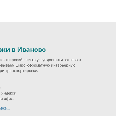
вки в Иваново
ет широкий спектр услуг доставки заказов в
ковываем широкоформатную интерьерную
ри транспортировке.
;
 Яндекс);
ли офис.
вке...