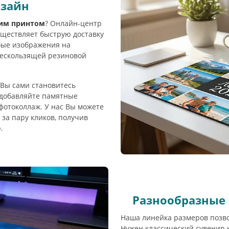
изайн
оим принтом
? Онлайн-центр
уществляет быструю доставку
бые изображения на
нескользящей резиновой
Вы сами становитесь
 добавляйте памятные
фотоколлаж. У нас Вы можете
за пару кликов, получив
.
Разнообразные 
Наша линейка размеров позво
Нужен классический сувенир 