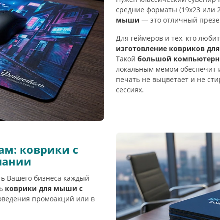
средние форматы (19х23 или 
мыши
— это отличный презен
Для геймеров и тех, кто люб
изготовление ковриков дл
Такой
большой компьютерны
локальным мемом обеспечит 
печать не выцветает и не ст
сессиях.
м: коврики с
пании
ть Вашего бизнеса каждый
ть
коврики для мыши с
роведения промоакций или в