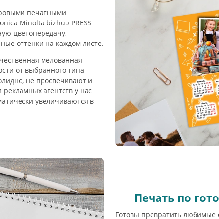
фровыми печатными
onica Minolta bizhub PRESS
ную цветопередачу,
ные оттенки на каждом листе.
ачественная мелованная
мости от выбранного типа
солидно, не просвечивают и
и рекламных агентств у нас
матически увеличиваются в
Печать по го
Готовы превратить любимые 