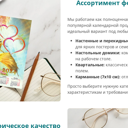
Ассортимент ф
Мы работаем как полноценна
популярной календарной прод
идеальный вариант под любы
Настенные и перекидные 
для ярких постеров и сем
Настольные домики:
ком
на рабочем столе.
Квартальные:
классическ
полем.
Карманные (7х10 см):
отл
Просто выберите нужную кат
характеристикам и требовани
ическое качество