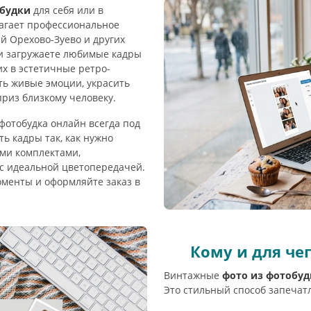
обудки
для себя или в
агает профессиональное
й Орехово-Зуево и других
и загружаете любимые кадры
х в эстетичные ретро-
ть живые эмоции, украсить
риз близкому человеку.
фотобудка онлайн всегда под
ь кадры так, как нужно
ми комплектами,
с идеальной цветопередачей.
оменты и оформляйте заказ в
Кому и для че
Винтажные
фото из фотобуд
Это стильный способ запечат