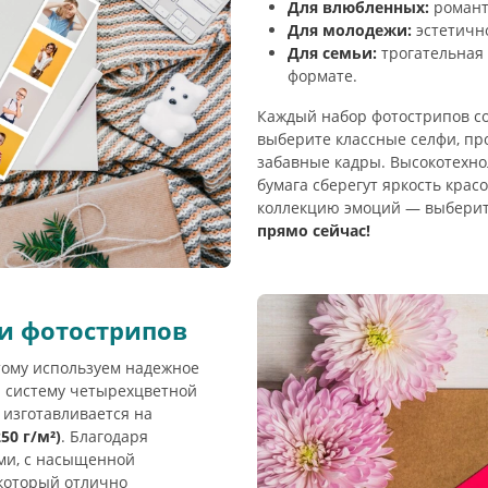
Для влюбленных:
романт
Для молодежи:
эстетичн
Для семьи:
трогательная 
формате.
Каждый набор фотострипов со
выберите классные селфи, п
забавные кадры. Высокотехно
бумага сберегут яркость крас
коллекцию эмоций — выберит
прямо сейчас!
ти фотострипов
тому используем надежное
 систему четырехцветной
 изготавливается на
0 г/м²)
. Благодаря
ми, с насыщенной
 который отлично