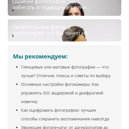
Ошибки фотографов: чего
избегать и подводные камни
фотосъёмки
Удивительные факты о
фотографии: что Вы точно не
знали о снимках
Мы рекомендуем:
Глянцевые или матовые фотографии — что
лучше? Отличия, плюсы и советы по выбору
Основные настройки фотокамеры: Как
управлять ISO, выдержкой и диафрагмой
новичку
Как оцифровать фотографии: лучшие
способы сохранить воспоминания навсегда
Эволюция фотопечати: от дагерротипов до