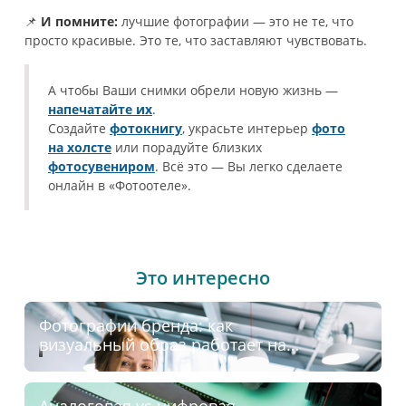
📌
И помните:
лучшие фотографии — это не те, что
просто красивые. Это те, что заставляют чувствовать.
А чтобы Ваши снимки обрели новую жизнь —
напечатайте их
.
Создайте
фотокнигу
, украсьте интерьер
фото
на холсте
или порадуйте близких
фотосувениром
. Всё это — Вы легко сделаете
онлайн в «Фотоотеле».
Это интересно
Фотографии бренда: как
визуальный образ работает на
Ваш успех