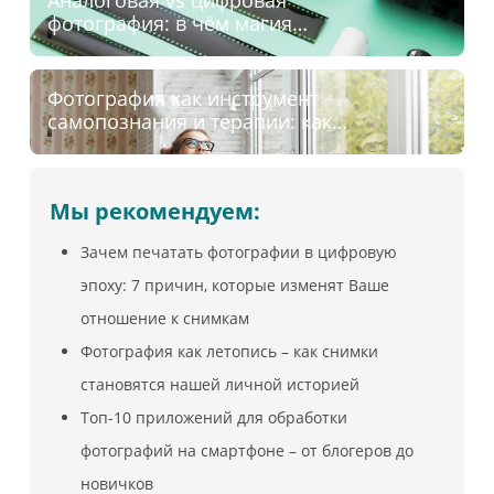
Аналоговая vs цифровая
фотография: в чём магия
плёнки?
Фотография как инструмент
самопознания и терапии: как
кадр помогает понять себя
Мы рекомендуем:
Зачем печатать фотографии в цифровую
эпоху: 7 причин, которые изменят Ваше
отношение к снимкам
Фотография как летопись – как снимки
становятся нашей личной историей
Топ-10 приложений для обработки
фотографий на смартфоне – от блогеров до
новичков