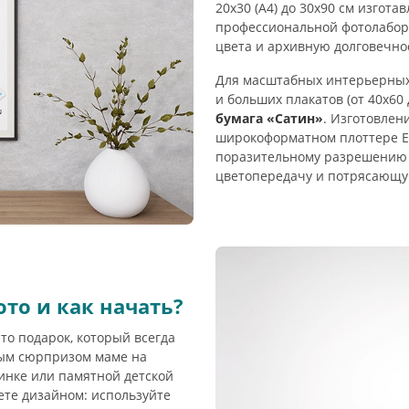
20х30 (А4) до 30х90 см изгот
профессиональной фотолабора
цвета и архивную долговечно
Для масштабных интерьерных 
и больших плакатов (от 40х60
бумага «Сатин»
. Изготовлен
широкоформатном плоттере EP
поразительному разрешению 
цветопередачу и потрясающу
то и как начать?
то подарок, который всегда
ным сюрпризом маме на
инке или памятной детской
ете дизайном: используйте