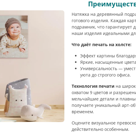
Преимуществ
Натяжка на деревянный подра
готового изделия. Каждая ка
подрамник, что гарантирует д
наши изделия идеальными для
Что даёт печать на холсте:
Эффект картины благодаря
Яркие, насыщенные цвета,
Универсальность — умест
уюта до строгого офиса.
Технология печати
на широк
охватом 9 цветов и разрешен
мельчайшие детали и плавные
получаете уникальный арт-объ
временем.
Оцените визуальное превосход
действительно особенным.