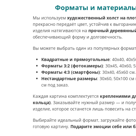
Форматы и материалы
Мы используем
художественный холст на пло
прекрасно передаёт цвет, устойчив к выгоранию
изделия натягиваются на
прочный деревянны
обеспечивающий форму и долговечность.
Вы можете выбрать один из популярных формат
Квадратные и прямоугольные
: 40х40, 40х5
Форматы 3:2 (фотокамеры)
: 30х45, 40х60, 
Форматы 4:3 (смартфоны)
: 30х40, 45х60 см.
Нестандартные размеры
: 30х60, 50х100 с
см под заказ.
Каждая картина комплектуется
креплениями дл
кольца)
. Заказывайте нужный размер — и полу
изделие, которое останется лишь повесить на ст
Выбирайте идеальный формат, загружайте фото
готовую картину.
Подарите эмоции себе или 