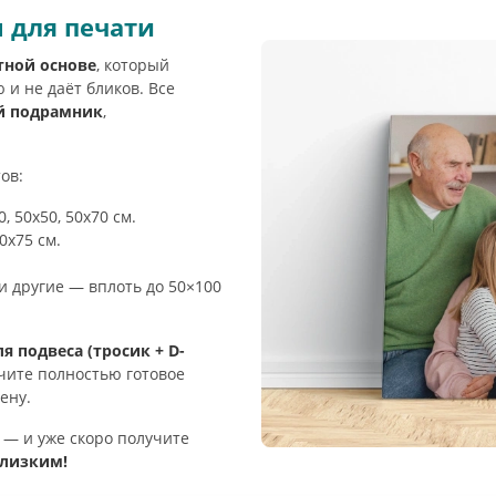
 для печати
тной основе
, который
 и не даёт бликов. Все
й подрамник
,
ов:
0, 50х50, 50х70 см.
50х75 см.
м и другие — вплоть до 50×100
я подвеса (тросик + D-
чите полностью готовое
ену.
 — и уже скоро получите
близким!