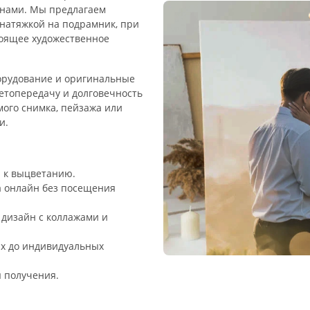
инами. Мы предлагаем
 натяжкой на подрамник, при
оящее художественное
орудование и оригинальные
ветопередачу и долговечность
ого снимка, пейзажа или
и.
й к выцветанию.
а онлайн без посещения
 дизайн с коллажами и
ых до индивидуальных
ы получения.