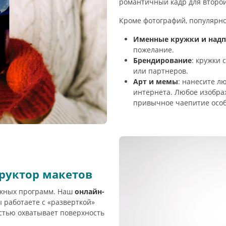
романтичный кадр для второй
Кроме фотографий, популярно
Именные кружки и над
пожелание.
Брендирование
: кружки
или партнеров.
Арт и мемы
: нанесите л
интернета. Любое изобра
привычное чаепитие осо
руктор макетов
ожных программ. Наш
онлайн-
 работаете с «разверткой»
стью охватывает поверхность