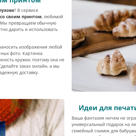
пухове
? В сервисе
 со своим принтом
, любимой
а. Мы превращаем обычную
тно дарить и использовать
наносить изображения любой
тных фото. Картинка
хность кружки, поэтому она не
Сделайте заказ онлайн, а мы
адежную доставку.
Идеи для печат
Ваша фантазия ничем не огр
универсальный подарок на л
семейный снимок для бабушки,