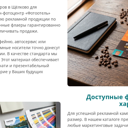
еров в Щёлково для
н-фотоцентр «Фотоотель»
ию рекламной продукции по
анные флаеры гарантированно
личивать продажи.
офейню, автосервис или
мные носители точно донесут
и. В качестве стандарта мы
 Этот материал обеспечивает
чати и презентабельный
ерие у Ваших будущих
Доступные 
ха
Для успешной рекламной кам
размер. В нашем каталоге п
любые маркетинговые задачи