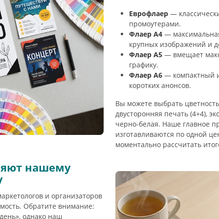
Еврофлаер
— классически
промоутерами.
Флаер А4
— максимальная
крупных изображений и д
Флаер А5
— вмещает макс
графику.
Флаер А6
— компактный и
коротких анонсов.
Вы можете выбрать цветность
двусторонняя печать (4+4), э
черно-белая. Наше главное 
изготавливаются по одной це
моментально рассчитать итог
ряют нашему
у
маркетологов и организаторов
мость. Обратите внимание:
день», однако наш