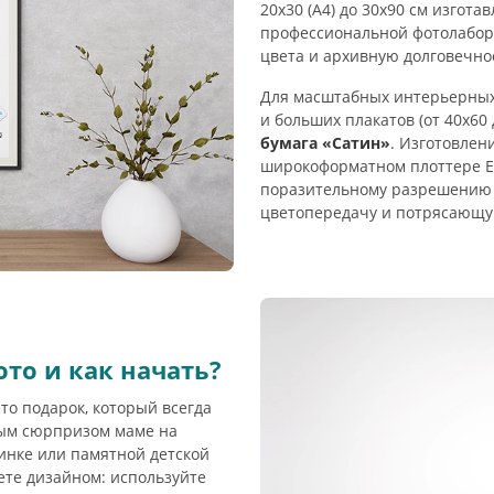
20х30 (А4) до 30х90 см изгот
профессиональной фотолабора
цвета и архивную долговечно
Для масштабных интерьерных 
и больших плакатов (от 40х60
бумага «Сатин»
. Изготовлен
широкоформатном плоттере EP
поразительному разрешению 
цветопередачу и потрясающу
то и как начать?
то подарок, который всегда
ным сюрпризом маме на
инке или памятной детской
ете дизайном: используйте