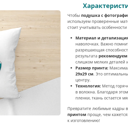
Характеристи
Чтобы
подушка с фотографи
используем проверенные мат
стоит учитывать особенности 
Материал и детализация
наволочках. Важно помнит
разрешающая способность
результата
рекомендуем 
слишком мелких деталей и
Размер принта:
Максимал
29х29 см
. Это оптимальн
центру.
Технология:
Метод горяч
в волокна. Благодаря это
пленки, ткань остается м
Превратите любимые кадры в
принтом
проще, чем кажется:
к изготовлению!