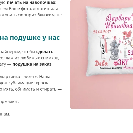
ную
печать на наволочках
:
есем Ваше фото, логотип или
готовить сюрприз близким, не
на подушке у нас
изайнером, чтобы
сделать
коллаж из любимых снимков,
тату —
подушка на заказ
«картинка слезет». Наша
дом сублимации: краска
о мять, обнимать и стирать —
формляют:
инам.