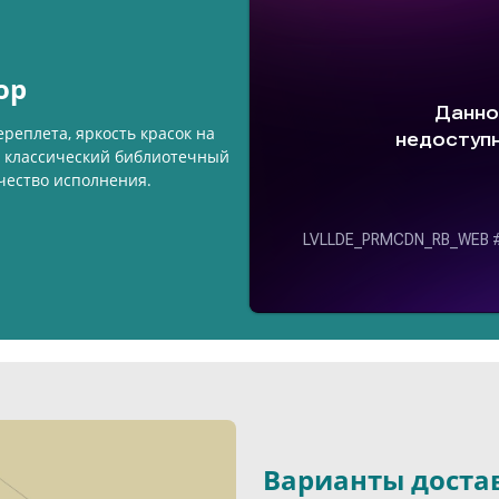
ор
реплета, яркость красок на
 и классический библиотечный
ачество исполнения.
Варианты доста