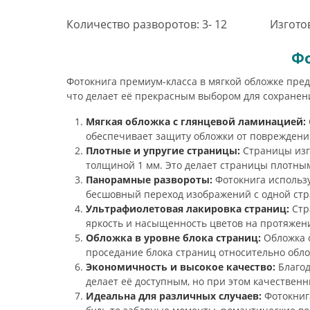
Количество разворотов: 3- 12
Изготов
Фо
Фотокнига премиум-класса в мягкой обложке пред
что делает её прекрасным выбором для сохране
Мягкая обложка с глянцевой ламинацией:
обеспечивает защиту обложки от повреждени
Плотные и упругие страницы:
Страницы изго
толщиной 1 мм. Это делает страницы плотным
Панорамные развороты:
Фотокнига использу
бесшовный переход изображений с одной стр
Ультрафиолетовая лакировка страниц:
Стр
яркость и насыщенность цветов на протяжен
Обложка в уровне блока страниц:
Обложка о
проседание блока страниц относительно обл
Экономичность и высокое качество:
Благод
делает её доступным, но при этом качествен
Идеальна для различных случаев:
Фотокнига