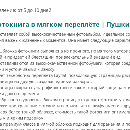
ление: от 5 до 10 дней
токнига в мягком переплёте | Пушк
ставляет собой высококачественный фотоальбом. Идеальное соч
ния важных жизненных моментов. Она имеет следующие характ
Обложка фотокниги выполнена из прочного, но мягкого материа
й и придает ей блестящий, привлекательный внешний вид.
тавливаются из высококачественной фотобумаги, которая соед
и и устойчивыми к износу.
ет технологию переплета Layflat, позволяющую страницам раск
аницы на другую, создавая единый разворот.
аницы покрыты ультрафиолетовым лаком, который защищает их
ии долгого времени.
брезана в уровень с блоком страниц, что делает фотокнигу к
ожки при хранении фотокниги вертикально в шкафу вместе с др
аря более тонкой обложке, стоимость такой фотокниги оптималь
ным и ярким подарком.
 премиум-класса в мягкой обложке подходит для хранения и п