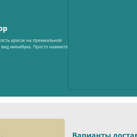
ор
кость красок на премиальной
й вид минибука. Просто нажмите
Варианты доста