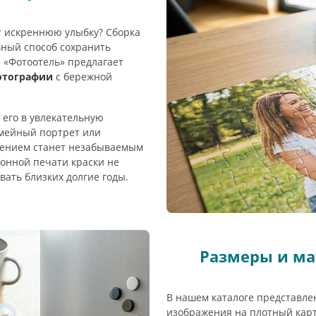
т искреннюю улыбку? Сборка
ьный способ сохранить
 «Фотоотель» предлагает
отографии
с бережной
 его в увлекательную
емейный портрет или
жением станет незабываемым
онной печати краски не
вать близких долгие годы.
Размеры и ма
В нашем каталоге представл
изображения на плотный кар