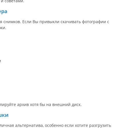
 и советами.
ера
ия снимков. Если Вы привыкли скачивать фотографии с
ки.
м
лируйте архив хотя бы на внешний диск.
шки
ичная альтернатива, особенно если хотите разгрузить