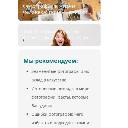
Фотография в жизни
человека: почему снимки
сильнее слов
Топ-10 самых дорогих
фотографий в истории: за
что платят миллионы?
Мы рекомендуем:
Знаменитые фотографы и их
вклад в искусство
Интересные рекорды в мире
фотографии: факты, которые
Вас удивят
Ошибки фотографов: чего
избегать и подводные камни